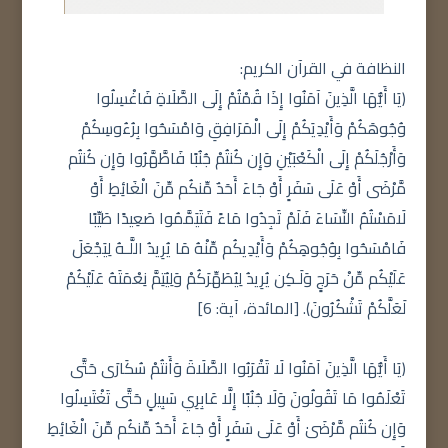
النظافة في القرآن الكريم:
(يَا أَيُّهَا الَّذِينَ آمَنُوا إِذَا قُمْتُمْ إِلَى الصَّلَاةِ فَاغْسِلُوا
وُجُوهَكُمْ وَأَيْدِيَكُمْ إِلَى الْمَرَافِقِ وَامْسَحُوا بِرُءُوسِكُمْ
وَأَرْجُلَكُمْ إِلَى الْكَعْبَيْنِ وَإِن كُنتُمْ جُنُبًا فَاطَّهَّرُوا وَإِن كُنتُم
مَّرْضَى أَوْ عَلَى سَفَرٍ أَوْ جَاءَ أَحَدٌ مِّنكُم مِّنَ الْغَائِطِ أَوْ
لَامَسْتُمُ النِّسَاءَ فَلَمْ تَجِدُوا مَاءً فَتَيَمَّمُوا صَعِيدًا طَيِّبًا
فَامْسَحُوا بِوُجُوهِكُمْ وَأَيْدِيكُم مِّنْهُ مَا يُرِيدُ اللَّـهُ لِيَجْعَلَ
عَلَيْكُم مِّنْ حَرَجٍ وَلَـكِن يُرِيدُ لِيُطَهِّرَكُمْ وَلِيُتِمَّ نِعْمَتَهُ عَلَيْكُمْ
لَعَلَّكُمْ تَشْكُرُونَ). [المائدة، آية: 6]
(يَا أَيُّهَا الَّذِينَ آمَنُوا لَا تَقْرَبُوا الصَّلَاةَ وَأَنتُمْ سُكَارَى حَتَّى
تَعْلَمُوا مَا تَقُولُونَ وَلَا جُنُبًا إِلَّا عَابِرِي سَبِيلٍ حَتَّى تَغْتَسِلُوا
وَإِن كُنتُم مَّرْضَىٰ أَوْ عَلَى سَفَرٍ أَوْ جَاءَ أَحَدٌ مِّنكُم مِّنَ الْغَائِطِ