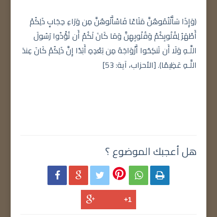
(وَإِذَا سَأَلْتُمُوهُنَّ مَتَاعًا فَاسْأَلُوهُنَّ مِن وَرَاءِ حِجَابٍ ذَلِكُمْ
أَطْهَرُ لِقُلُوبِكُمْ وَقُلُوبِهِنَّ وَمَا كَانَ لَكُمْ أَن تُؤْذُوا رَسُولَ
اللَّـهِ وَلَا أَن تَنكِحُوا أَزْوَاجَهُ مِن بَعْدِهِ أَبَدًا إِنَّ ذَلِكُمْ كَانَ عِندَ
اللَّـهِ عَظِيمًا). [الأحزاب، آية: 53]
هل أعجبك الموضوع ؟




