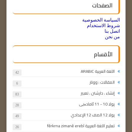
الصفحات
السياسة الخصوصية
شروط الاستخدام
اتصل بنا
من نحن
الأقسام
اللغة العربية ARABIC
42
المقالات : ووتار
6
إنشاء ، دارشتن ، تعبير
83
پولا 10 - 11 ئامادەیی
28
پولا 12 الصف 12 الإعدادي
49
تعليم اللغة العربية fêrkrna zimanê erebî
26