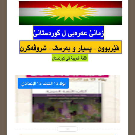
م
پولا 12 الصف 12 الإعدادي

