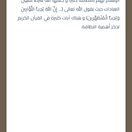
الإسلام يهتم بالنظافة كثيراً و جعلها الله شرطاً لقبول
العبادات حيث يقول الله تعالى {... إِنَّ اللّهَ يُحِبُّ التَّوَّابِينَ
وَيُحِبُّ الْمُتَطَهِّرِينَ} و هناك آيات كثيرة في القرآن الكريم
تذكر أهمية النظافة.