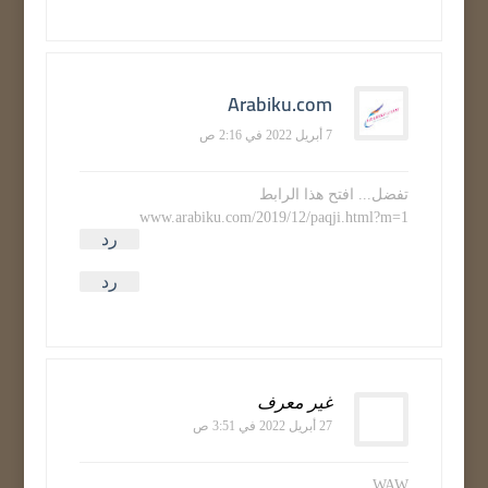
Arabiku.com
7 أبريل 2022 في 2:16 ص
تفضل... افتح هذا الرابط
www.arabiku.com/2019/12/paqji.html?m=1
رد
رد
غير معرف
27 أبريل 2022 في 3:51 ص
WAW