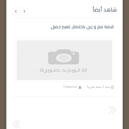
شاهد أيضاً


قصة مم و زين باختصار، تعبير جميل
تعبير 
منذ 2 سنه تقريبا
Unknown
منذ 