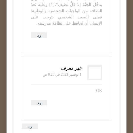
يدخُلَ الجنَّةَ إلا كلُّ نظيفٍ"،[١] وعليه تُعدّ
النظافة من الواجبات الشخصية والوطنية؛
فعلى الصعيد الشخصي يتوجب على
الإنسان أن يُحافظ على نظافة مدرسته.
رد
غير معرف
1 نوفمبر 2023 في 9:25 ص
OK
رد
رد