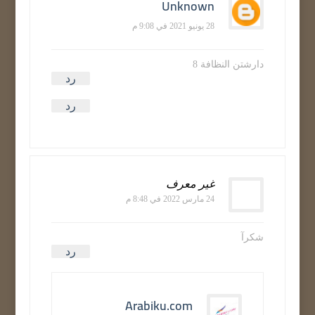
Unknown
28 يونيو 2021 في 9:08 م
دارشتن النظافة 8
رد
رد
غير معرف
24 مارس 2022 في 8:48 م
شکرآ
رد
Arabiku.com