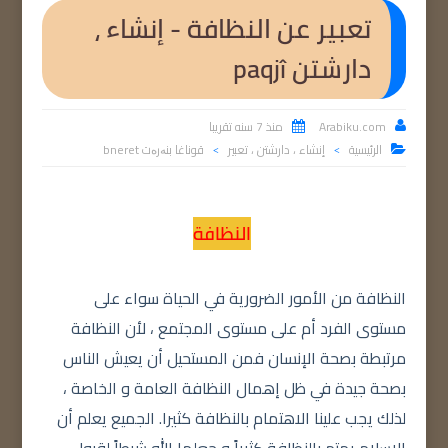
تعبير عن النظافة - إنشاء ،
دارشتن paqjî
Arabiku.com
منذ 7 سنه تقريبا


الرئيسية
إنشاء ، دارشتن ، تعبير
قوناغا بنەرەت bneret

>
>
النظافة
النظافة من الأمور الضرورية في الحياة سواء على
مستوى الفرد أم على مستوى المجتمع ، ﻷن النظافة
مرتبطة بصحة الإنسان فمن المستحيل أن يعيش الناس
بصحة جيدة في ظل إهمال النظافة العامة و الخاصة ،
لذلك يجب علينا الاهتمام بالنظافة كثيرا. الجميع يعلم أن