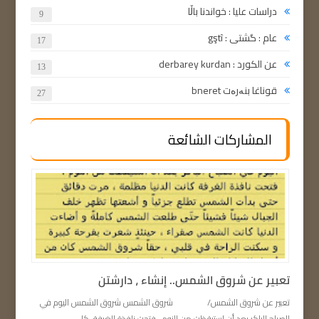
دراسات عليا : خواندنا باڵا
9
عام : گشتی : gştî
17
عن الكورد : derbarey kurdan
13
قوناغا بنەرەت bneret
27
المشاركات الشائعة
تعبير عن شروق الشمس.. إنشاء ، دارشتن
تعبير عن شروق الشمس/ شروق الشمس شروق الشمس اليوم في
الصباح الباكر بعد أن استيقظت من النوم ، فتحت نافذة الغرفة، كا...