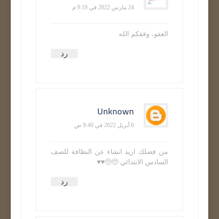
24 مارس 2022 في 9:19 م
العفو، وفقكم الله
رد
Unknown
6 أبريل 2022 في 8:40 ص
من فضلك اريد انشاء عن النظافة للصف
السادس الابتدائي 🥺🥺♥️♥️
رد