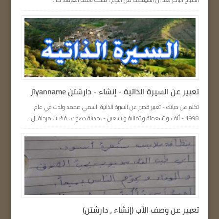
تعبیر عن السيرة الذاتية - إنشاء - دارشتن jîyanname
تكلم عن حياتك - تعبیر قصير عن السيرة الذاتية اسمي محمد ولدت في عام
1998 - ألف و تسعمئة و ثمانية و تسعين - بمدينة دهوك ، قضيت مرحلة ال...
تعبير عن وصف الأب (إنشاء ، دارشتن)