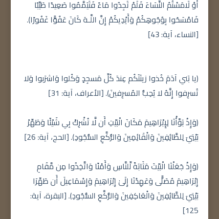
أَوْ لَامَسْتُمُ النِّسَاءَ فَلَمْ تَجِدُوا مَاءً فَتَيَمَّمُوا صَعِيدًا طَيِّبًا
فَامْسَحُوا بِوُجُوهِكُمْ وَأَيْدِيكُمْ إِنَّ اللَّـهَ كَانَ عَفُوًّا غَفُورًا).
[النساء، آية: 43]
(يا بَني آدَمَ خُذوا زينَتَكُم عِندَ كُلِّ مَسجِدٍ وَكُلوا وَاشرَبوا وَلا
تُسرِفوا إِنَّهُ لا يُحِبُّ المُسرِفينَ). [الأعراف، آية: 31]
(وَإِذْ بَوَّأْنَا لِإِبْرَاهِيمَ مَكَانَ الْبَيْتِ أَن لَّا تُشْرِكْ بِي شَيْئًا وَطَهِّرْ
بَيْتِيَ لِلطَّائِفِينَ وَالْقَائِمِينَ وَالرُّكَّعِ السُّجُودِ). [الحج، آية: 26]
(وَإِذْ جَعَلْنَا الْبَيْتَ مَثَابَةً لِّلنَّاسِ وَأَمْنًا وَاتَّخِذُوا مِن مَّقَامِ
إِبْرَاهِيمَ مُصَلًّى وَعَهِدْنَا إِلَىٰ إِبْرَاهِيمَ وَإِسْمَاعِيلَ أَن طَهِّرَا
بَيْتِيَ لِلطَّائِفِينَ وَالْعَاكِفِينَ وَالرُّكَّعِ السُّجُودِ). [البقرة، آية:
125]