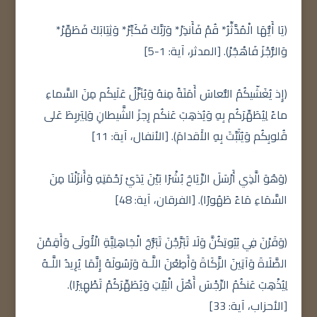
(يَا أَيُّهَا الْمُدَّثِّرُ* قُمْ فَأَنذِرْ* وَرَبَّكَ فَكَبِّرْ* وَثِيَابَكَ فَطَهِّرْ*
وَالرُّجْزَ فَاهْجُرْ). [المدثر، آية: 1-5]
(إِذ يُغَشّيكُمُ النُّعاسَ أَمَنَةً مِنهُ وَيُنَزِّلُ عَلَيكُم مِنَ السَّماءِ
ماءً لِيُطَهِّرَكُم بِهِ وَيُذهِبَ عَنكُم رِجزَ الشَّيطانِ وَلِيَربِطَ عَلى
قُلوبِكُم وَيُثَبِّتَ بِهِ الأَقدامَ). [الأنفال، آية: 11]
(وَهُوَ الَّذِي أَرْسَلَ الرِّيَاحَ بُشْرًا بَيْنَ يَدَيْ رَحْمَتِهِ وَأَنزَلْنَا مِنَ
السَّمَاءِ مَاءً طَهُورًا). [الفرقان، آية: 48]
(وَقَرْنَ فِي بُيُوتِكُنَّ وَلَا تَبَرَّجْنَ تَبَرُّجَ الْجَاهِلِيَّةِ الْأُولَى وَأَقِمْنَ
الصَّلَاةَ وَآتِينَ الزَّكَاةَ وَأَطِعْنَ اللَّـهَ وَرَسُولَهُ إِنَّمَا يُرِيدُ اللَّـهُ
لِيُذْهِبَ عَنكُمُ الرِّجْسَ أَهْلَ الْبَيْتِ وَيُطَهِّرَكُمْ تَطْهِيرًا).
[الأحزاب، آية: 33]