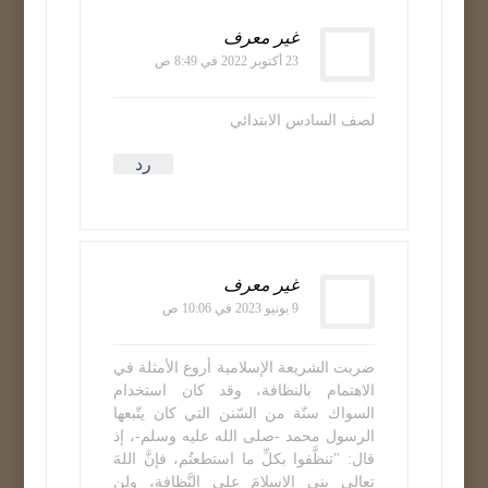
غير معرف
23 أكتوبر 2022 في 8:49 ص
لصف السادس الابتدائي
رد
غير معرف
9 يونيو 2023 في 10:06 ص
ضربت الشريعة الإسلامية أروع الأمثلة في
الاهتمام بالنظافة، وقد كان استخدام
السواك سنّة من السّنن التي كان يتّبعها
الرسول محمد -صلى الله عليه وسلم-، إذ
قال: "تنظَّفوا بكلِّ ما استطعتُم، فإنَّ اللهَ
تعالى بنى الإسلامَ على النَّظافةِ، ولن