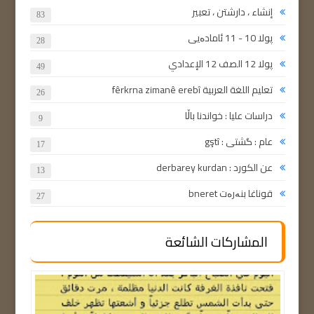
إنشاء ، دارشتن ، تعبير
83
پولا 10 - 11 ئامادەیی
28
پولا 12 الصف 12 الإعدادي
49
تعليم اللغة العربية fêrkrna zimanê erebî
26
دراسات عليا : خواندنا باڵا
9
عام : گشتی : gştî
17
عن الكورد : derbarey kurdan
13
قوناغا بنەرەت bneret
27
المشاركات الشائعة