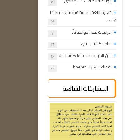
پولا 12 الصف 12 الإعدادي
49
تعليم اللغة العربية fêrkrna zimanê
erebî
26
دراسات عليا : خواندنا باڵا
9
عام : گشتی : gştî
17
عن الكورد : derbarey kurdan
13
قوناغا بنەرەت bneret
27
المشاركات الشائعة