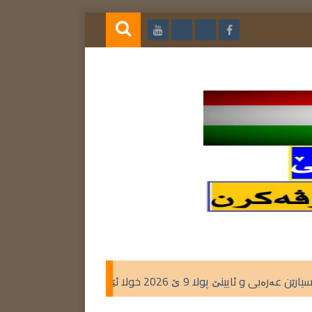
نێ پولا 9 ێ 2026 خولا ئێکێ
گوهرینێت بابەتێ زمانێ عەرەبی 2026 تعديلات كتاب