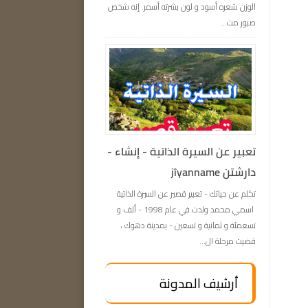
الوزن شعره أسود و لون بشرته أسمر. إنه شخص
صبور مت...
تعبیر عن السيرة الذاتية - إنشاء -
دارشتن jîyanname
تكلم عن حياتك - تعبیر قصير عن السيرة الذاتية
اسمي محمد ولدت في عام 1998 - ألف و
تسعمئة و ثمانية و تسعين - بمدينة دهوك ،
قضيت مرحلة ال...
أرشيف المدونة