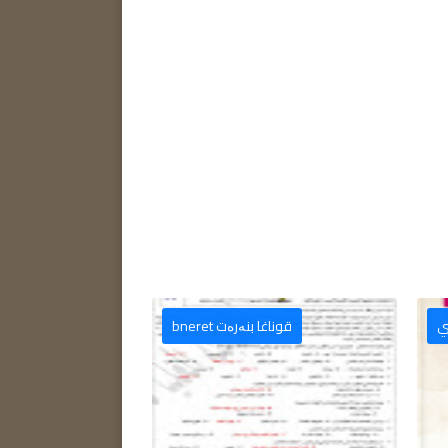
پولا 12 الصف 12 الإعدادي
قوناغا بنەرەت bneret
