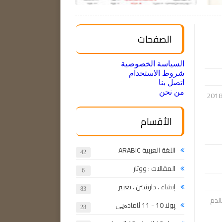
الصفحات
السياسة الخصوصية
شروط الاستخدام
اتصل بنا
من نحن
ار و بەرسڤێن بابەتێ (زمانێ عەرەبی). پولا (12) ێ ئامادەیی - ده ره کی 2018
الأقسام
اللغة العربية ARABIC
42
المقالات : ووتار
6
إنشاء ، دارشتن ، تعبير
83
الدم
پولا 10 - 11 ئامادەیی
28