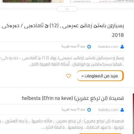
پسیارێن بابەتێ زمانێ عەرەبی ، (12) ێ ئامادەیی / دەرەکی
2018
Arabiku.com
منذ 8 سنه تقريبا
پسی
. هیڤیا سەرکەفتنێ بو قوتابیان . أسئلة اللغة العربية (التم...
مزيد من المعلومات »
قصيدة (لن تركع عفرین) (helbesta (Efrin na keve
Arabiku.com
منذ 9 سنه تقريبا
قصيدة (لن تركع عفرين) : لن تركع عفرين. .. فالله حاميها. .. يا جنة العشق. .. ب
نرويها. . يا مهد الحضارة. . ومنابعها. . يا قبلة الكرد....