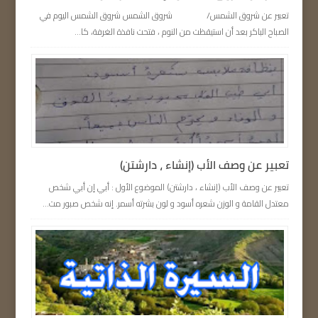
تعبير عن شروق الشمس/ شروق الشمس شروق الشمس اليوم في
الصباح الباكر بعد أن استيقظت من النوم ، فتحت نافذة الغرفة، كا...
تعبير عن وصف الأب (إنشاء ، دارشتن)
تعبير عن وصف الأب (إنشاء ، دارشتن) الموضوع الأول : أبي إن أبي شخص
معتدل القامة و الوزن شعره أسود و لون بشرته أسمر. إنه شخص صبور مت...