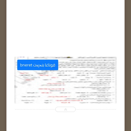
قوناغا بنەرەت bneret

