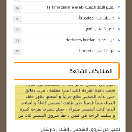
تعليم اللغة العربية fêrkrna zimanê erebî
26
دراسات عليا : خواندنا باڵا
9
عام : گشتی : gştî
17
عن الكورد : derbarey kurdan
13
قوناغا بنەرەت bneret
27
المشاركات الشائعة
تعبير عن شروق الشمس.. إنشاء ، دارشتن