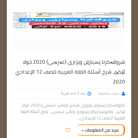
شروڤەکرنا پسیارێن ویزاری (عەرەبی) 2020 خولا
ئێکێ, شرح أسئلة اللغة العربية للصف 12 الإعدادي
2020
Arabiku.com
منذ 6 سنه تقريبا
شروڤەکرنا پسیارێن ویزاری بابەتێ (زمانێ عەرەبی) 2020 خولا
ئێکێ. ماموستا رزگار بسپورێ زمانێ عەرەبی. شرح أسئلة اللغة
العربية للصف 12 الإعدادي...
مزيد من المعلومات »