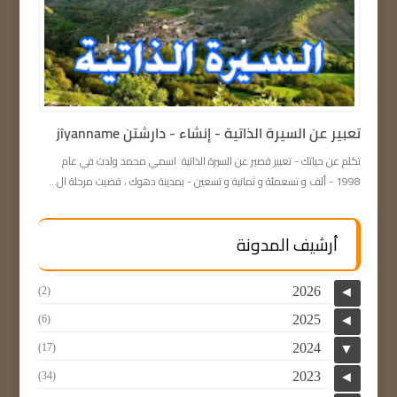
تعبیر عن السيرة الذاتية - إنشاء - دارشتن jîyanname
تكلم عن حياتك - تعبیر قصير عن السيرة الذاتية اسمي محمد ولدت في عام
1998 - ألف و تسعمئة و ثمانية و تسعين - بمدينة دهوك ، قضيت مرحلة ال...
أرشيف المدونة
2026
(2)
◄
2025
(6)
◄
2024
(17)
▼
2023
(34)
◄