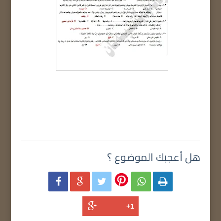
هل أعجبك الموضوع ؟




