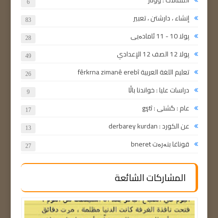
المقالات : ووتار
6
إنشاء ، دارشتن ، تعبير
83
پولا 10 - 11 ئامادەیی
28
پولا 12 الصف 12 الإعدادي
49
تعليم اللغة العربية fêrkrna zimanê erebî
26
دراسات عليا : خواندنا باڵا
9
عام : گشتی : gştî
17
عن الكورد : derbarey kurdan
13
قوناغا بنەرەت bneret
27
المشاركات الشائعة