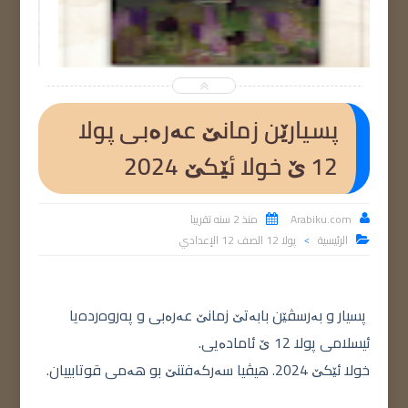
پسیارێن زمانێ عەرەبی پولا
12 ێ خولا ئێکێ 2024
Arabiku.com
منذ 2 سنه تقريبا


الرئيسية
پولا 12 الصف 12 الإعدادي

>
پسیار و بەرسڤێن بابەتێ زمانێ عەرەبی و په‌روه‌رده‌یا
ئیسلامی پولا 12 ێ ئامادەیی.
خولا ئێکێ 2024. هیڤیا سەرکەفتنێ بو هەمی قوتابییان.