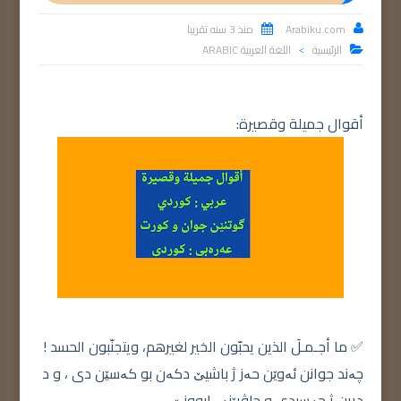
Arabiku.com
منذ 3 سنه تقريبا


الرئيسية
اللغة العربية ARABIC

>
أقوال جميلة وقصيرة:
✅ ما أجـمـلَ الذين يحبّون الخير لغيرهم، ويتجنّبون الحسد !
چەند جوانن ئەوێن حەز ژ باشیێ دکەن بو کەسێن دی ، و د
دیرن ژ حەسیدی و چاڤپێنەڕابوونێ .