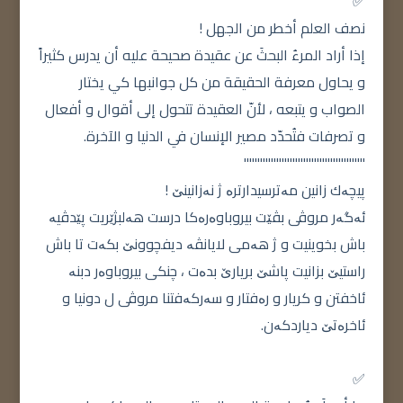
✅
نصف العلم أخطر من الجهل !
إذا أراد المرءُ البحثَ عن عقيدة صحيحة عليه أن يدرس كثيراً
و يحاول معرفة الحقيقة من كل جوانبها كي يختار
الصواب و يتبعه ، ﻷنّ العقيدة تتحول إلى أقوال و أفعال
و تصرفات فتُحدّد مصير الإنسان في الدنيا و الآخرة.
'''''''''''''"""""""""""""""''
پیچەك زانین مەترسیدارترە ژ نەزانینێ !
ئەگەر مروڤی بڤێت بیروباوەرەکا درست هەلبژێریت پێدڤیە
باش بخوینیت و ژ هەمی لایانڤە دیفچوونێ بکەت تا باش
راستیێ بزانیت پاشێ بریارێ بدەت ، چنکی بیروباوەر دبنە
ئاخفتن و کریار و رەفتار و سەرکەفتنا مروڤی ل دونیا و
ئاخرەتێ دیاردکەن.
✅