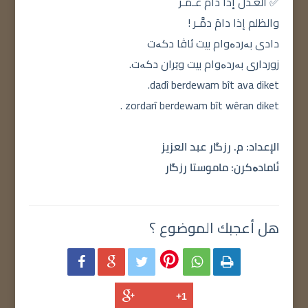
✅ العـدلُ إذا دامَ عـمَّـر
والظلم إذا دامَ دمَّـر !
دادی بەردەوام بیت ئاڤا دکەت
زورداری بەردەوام بیت وێران دکەت.
dadî berdewam bît ava diket.
zordarî berdewam bît wêran diket .
الإعداد: م. رزگار عبد العزيز
ئامادەكرن: ماموستا رزگار
هل أعجبك الموضوع ؟




