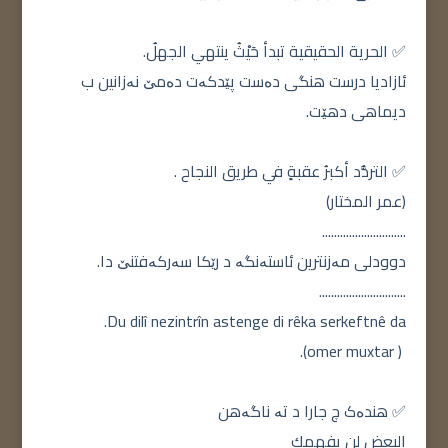
✅ الحرية الحقيقية تبدأ حَيْثُ ينتهي الجهلُ.
ئازادیا درست هنگی دەست پێدکەت دەمێ نەزانین ب
دیماهی دهێت.
✅ التردُّد أكبرُ عقبةٍ في طريق النجاح .
(عمر المختار)
............................
دوودلی مەزنترین ئاستەنگە د رێکا سەرکەفتنێ دا.
.............................
Du dilî nezintrîn astenge di rêka serkeftnê da.
( omer muxtar).
✅ هندەک چ جارا د تە ناگەهن
البعض لن يفهمك