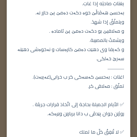
يغتابُ صاحبَه إذا غابَ.
بەحسێ هەڤاڵێ خوە دکەت دەمێ یێ حازر نە.
ويتملّقُ إذا شهدَ.
و مەلاقیێ بو دکەت دەمێ یێ ئامادە .
ويشمتُ بالمصيبة.
و کەیفا وی دهێت دەمێ کارەسات و نەخوەشی دهێنە
سەرێ خەلکی.
..................
اغتابَ : بەحسێ کەسەکی کر ب خرابی(غەیبەت).
تملّق : مەلاقی کر.
✅ الأيام الجميلة بحاجة إلى اتّخاذ قرارات جريئة .
روژێن جوان پێدڤی ب دانا بریارێن وێرەکە.
✅ لا تُنفِقْ كلّ ما تملك