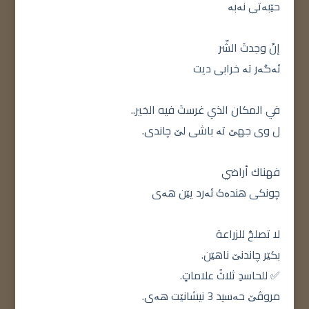
حێبەتی نەبە
إنْ وجدتَ الشّر
ئەگەر تە خرابی دیت
في المكان الذي غرستَ فيه الخير..
ل وی جهێ تە باشی لێ چاندی.
فهناك أراضي
چونکی هندەک ئەرد يێن هەی
لا تصلحُ للزراعة
بکێر چاندنێ ناهێن.
✅ للحاسدِ ثلاثُ علاماتٍ.
مروڤێ حەسید 3 نیشانێت هەی.