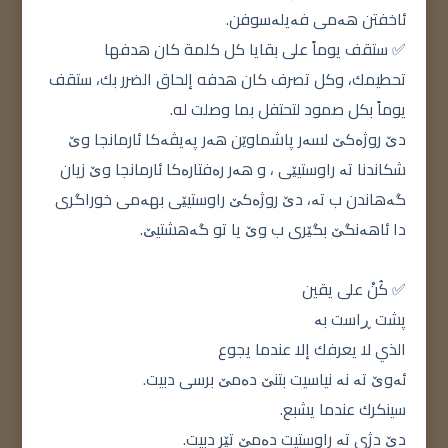
ئاخفتن هەمی فەیلەسوفن.
✅ ستقف يوماً على بقايا كل كلمة كان هدفها
تحطيمك، وكل تصرف كان هدفه إلحاق الضرر بك، ستقف
يوماً بكل صمود لتحتفل بما وصلت له.
دێ روژەکێ لسەر پاشماوێن هەر پەیڤەکا ئارمانجا وێ
شکاندنا تە راوستیێی ، و هەر رەفتارەکا ئارمانجا وێ زیان
گەهاندن ب تە، دێ روژەکێ راوستیێی بهەمی خوراگری
دا ئاهەنگێ بگێری ب وێ یا تو گەهشتیێ.
✅ كُنْ على يقين
پشت ڕاست بە
الذي لا يعرفك إلا عندما يجوع
ئەوێ تە نە نیاسیت بتنێ دەمێ برسی دبیت.
سينكرك عندما يشبع.
دێ دژی تە راوستیت دەمێ تێر دبیت.