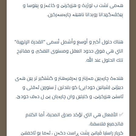
هەمی تشت ب لوژیک و هزرکرنێ و کاغەز و پێنوسا و
پێکڤەگرێدانا رویدانا ناهێنە چارەسەرکرن.
هناك حلول أكبر و أوسع وأشمل تُسمى "القدرة الإلهية"
التي هي فوق حدود العقل ومستوى التفكير، و مفاتيح
تلك الحلول عند الله.
هندەک چارەیێن مەزنتر و بەرفرەهتر و گشتگیر تر یێن هەی
دبێژنێ (شیانێن خودایی) کو بلندترن ژ سنورێن ئەقلی و
ئاستێ هزرکرنێ، و کلیلێن وان چارەیان یێ ل دەف خودێ.
✅ الأفعال هي التي تؤكد صدق المحبة، أما الكلام
فالجميع فلاسفة.
کریار راستیا ڤیانێ پشت ڕاست دکەن ، ئەما بو ئاخفتنێ