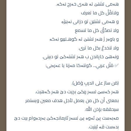
هەمی تشتێ تە هەی خەرج نەکە.
ولاتقُلْ كل ما تعرف
و هەمی تشتێن تو دزانی نەبێژە
ولا تصدّقْ كل ما تسمع
و باوەر ژ هەر تشتێ تە گوهـلێبو نەکە
ولا تنخدعْ بكل ما ترى.
ونەهێ خاپاندن ب هەر تشتەکێ تو دبینی.
✅ مَثَل عربي... گوتنەکا مەزنا یا عەرەبی:
(مَن سارَ على الدربِ وَصَل).
هەر کەسێ لسەر رێکێ بچیت دێ هەر گەهیت.
بمعنى أن كل من يعمل لأجل هدف معين ويستمر
سيحققه بإذن الله.
مەبەست پێ ئەوە یێ لسەر ئارمانجەکێ بەردەوام بیت دێ
بدەست ڤە ئینیت.