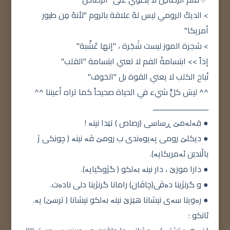
> الديكُ الرومي ليس لهُ علاقة بالروم "لأنهُ مِن طيور
أمريكا"
> شجرة الموز ليست شَجَرة ، "إنها عُشْبة"
إذاً >> ابتسامةُ الفم لا تعني ابتسامة "القلب"
نُباح الكلب لا يعني القوة بل "الخوف"
^^ ليسَ كلُّ شيء في الحياة صحيحاً كما تراه أعيننا ^^
ـــــــــــــــــــــــــــ
● قەلەمێ ڕساسی (رصاص ) تێدا نینە !
● دیکلێ رومی پەیوەندی ب رومێ ڤە نینە ( چونکی ژ
باڵندێن ئەمریکایە).
● دارا موزێ ، دار نینە بەلکو ( گژوگیایە).
● و گرنژینا دەڤی(چاڤان) رامانا گرنژینا دلی نادەت.
● رەوینا سەی نیشانا هێزێ نینە بەلکو نیشانا ( ترسێ) یە.
ئانكو :