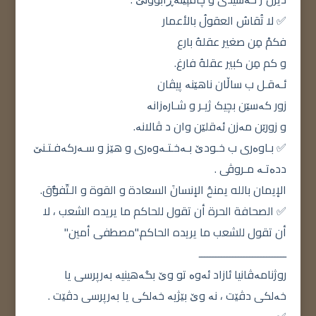
✅ لا تُقاسُ العقولُ بالأعمار
فكمْ مِن صغير عقلهُ بارع
و كم مِن كبير عقلهُ فارغ.
ئـەقـل ب ساڵان ناهێنە پیڤان
زور کەسێن بچیک ژیـر و شـارەزانە
و زورێن مەزن ئەقلێن وان د ڤالانە.
✅ بـاوەری ب خـودێ بـەخـتـەوەری و هێز و سـەرکەفـتـنێ
ددەتـە مـروڤی .
الإيمان بالله يمنحُ الإنسانَ السعادة و القوة و الـتّفوُّق.
✅ الصحافة الحرة أن تقول للحاكم ما يريده الشعب ، لا
أن تقول للشعب ما يريده الحاكم."مصطفى أمين"
ـــــــــــــــــــــــــــــــ
روژنامەڤانیا ئازاد ئەوە تو وێ بگەهینیە بەرپرسی یا
خەلکی دڤێت ، نە وێ بێژیە خەلکی یا بەرپرسی دڤێت .