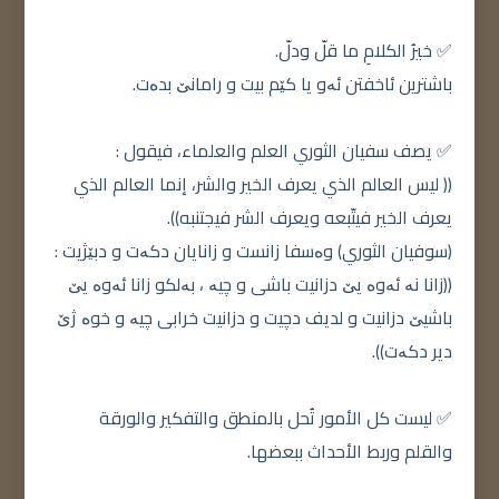
✅ خيرُ الكلامِ ما قلّ ودلّ.
باشترین ئاخفتن ئەو یا کێم بیت و رامانێ بدەت.
✅ يصف سفيان الثوري العلم والعلماء، فيقول :
(( ليس العالم الذي يعرف الخير والشر، إنما العالم الذي
يعرف الخير فيتّبعه ويعرف الشر فيجتنبه)).
(سوفیان الثوري) وەسفا زانست و زانایان دکەت و دبێژیت :
((زانا نە ئەوە یێ دزانیت باشی و چیە ، بەلکو زانا ئەوە یێ
باشیێ دزانیت و لدیف دچیت و دزانیت خرابی چیە و خوە ژێ
دیر دکەت)).
✅ ليست كل الأمور تُحل بالمنطق والتفكير والورقة
والقلم وربط الأحداث ببعضها.