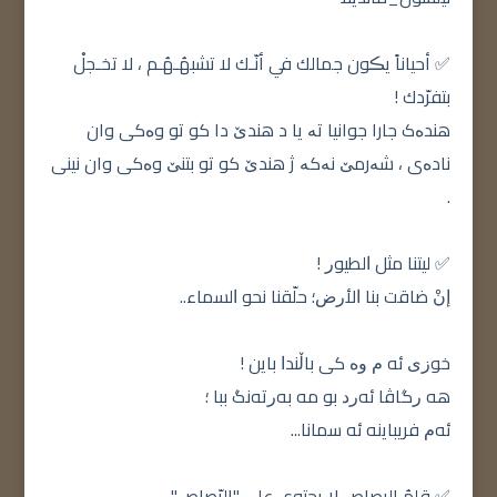
✅ أحياناً يڪون جمالك في أنّـك لا تشبهُـهُـم ، لا تخـجلْ
بتفرّدك !
هندەک جارا جوانیا تە یا د هندێ دا کو تو وەکی وان
نادەی ، شەرمێ نەکە ژ هندێ کو تو بتنێ وەکی وان نینی
.
✅ ﻟﻴﺘﻨﺎ ﻣﺜﻞ ﺍﻟﻄﻴﻮﺭ !
ﺇﻥْ ﺿﺎﻗﺖ ﺑﻨﺎ ﺍﻷﺭﺽ؛ ﺣﻠّﻘﻨﺎ ﻧﺤﻮ ﺍﻟﺴﻤﺎء..
ﺧﻮﺯﻯ ﺋﻪ ﻡ ﻭﻩ ﻛﻰ ﺑﺎڵندﺍ ﺑﺎﻳﻦ !
ﻫﻪ ﺭﮔﺎڤا ئهﺭﺩ ﺑﻮ مه بهﺭتهﻧﮓ ﺑﺒﺎ ؛
ئهﻡ ﻓﺮﯾﺒﺎﯾنه ئه ﺳﻤﺎنا...
✅ قلمُ الرصاصِ لا يحتوي على "الرّصاص"