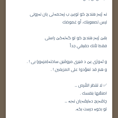
نە ژبەر هندێ کو تویێ ب زەحمەتی یان نەرونی
ليس لصعوبتك، أو غموضك
بتنێ ژبەر هندێ کو تو گەلەکێ راستی
فقط لأنك حقيقي جداً
و ئەوژی یێ د فێری مروڤێن ساختە(مزەور) بی ! .
و هم قد تعوّدوا على المزيفين ! .
✅ لا تنتظر الفُرص ...
اصنعْها بنفسك .
چاڤەرێ دەلیڤەیان نەبە ...
تو بخوە درست بکە.