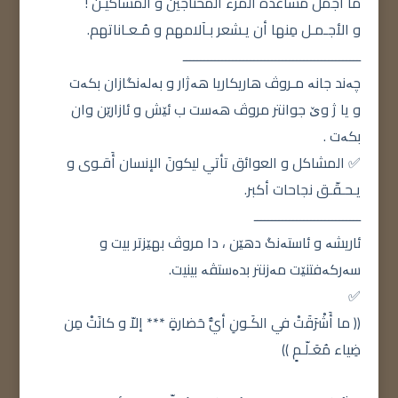
ما أجملَ مُساعدة المرء المحتاجين و المساكيـن !
و الأجـمـل مِنها أن يـشعر بـآلامهم و مُـعـاناتهم.
ــــــــــــــــــــــــــــــــــــــــــــــــــ
چەند جانە مـروڤ هاریکاریا هەژار و بەلەنگازان بکەت
و یا ژ وێ جوانتر مروڤ هەست ب ئێش و ئازارێن وان
بکەت .
✅ المشاكل و العوائق تأتي ليكونَ الإنسان أَقـوى و
يـحـقّـق نجاحات أكبر.
ــــــــــــــــــــــــــــــ
ئاریشە و ئاستەنگ دهێن ، دا مروڤ بهێزتر بیت و
سەرکەفتنێت مەزنتر بدەستڤە بینیت.
✅
(( ما أَشْرَقَتْ في الكَـونِ أيُّ حَضارةٍ *** إلاّ و كانَتْ مِن
ضِياء مُعَـلّـمٍ ))