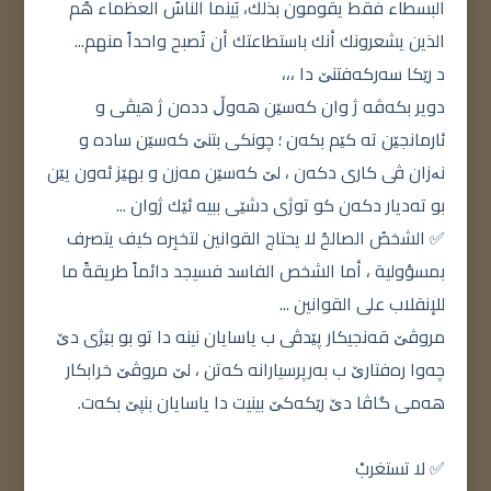
البسطاء فقط يقومون بذلك، بَينما الناسُ العظماء هُم
الذين يشعرونك أنك باستطاعتك أن تُصبح واحداً منهم...
د رێكا سه‌ركه‌فتنێ دا ،،،
دویر بكه‌ڤه‌ ژ وان كه‌سێن هه‌وڵ دده‌ن ژ هیڤی و
ئارمانجێن ته‌ كێم بكه‌ن ؛ چونکی بتنێ كه‌سێن ساده‌ و
نەزان ڤی كاری دكه‌ن ، لێ كه‌سێن مه‌زن و بهێز ئه‌ون یێن
بو ته‌دیار دكه‌ن كو توژی دشێی ببیه‌ ئێك ژوان ...
✅ الشخصُ الصالحُ لا يحتاج القوانين لتخبِره كيف يتصرف
بمسؤولية ، أما الشخص الفاسد فسيجد دائماً طريقةً ما
للإنقلاب على القوانين ...
مروڤێ قه‌نجیكار پێدڤی ب یاسایان نینه‌ دا تو بو بێژی دێ
چه‌وا ره‌فتارێ ب به‌رپرسیارانه‌ كه‌تن ، لێ مروڤێ خرابكار
هه‌می گاڤا دێ رێكه‌كێ بینیت دا یاسایان بنپێ بكه‌ت.
✅ لا تستغربْ