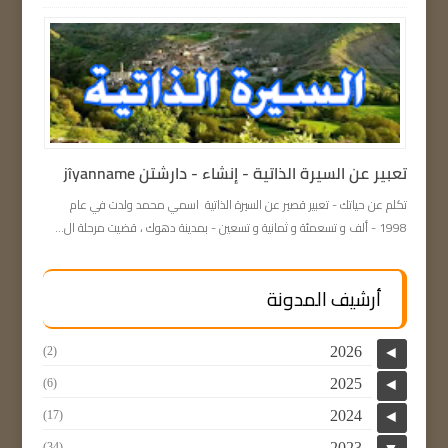
تعبیر عن السيرة الذاتية - إنشاء - دارشتن jîyanname
تكلم عن حياتك - تعبیر قصير عن السيرة الذاتية اسمي محمد ولدت في عام
1998 - ألف و تسعمئة و ثمانية و تسعين - بمدينة دهوك ، قضيت مرحلة ال...
أرشيف المدونة
2026
(2)
◄
2025
(6)
◄
2024
(17)
◄
2023
(34)