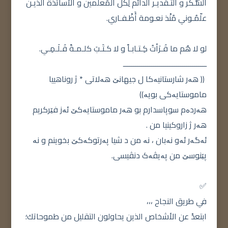
الشُّـكر و التـقديـر الدائم لِكل المُعلّمين و الأساتذة الذيـن
علّمُـوني مُنْذ نعـومة أَظْـفـاري.
لو لا هُم ما قَـرَأتُ كِـتـابـاً و لا كـتَـبَ كلـمـةً قَـلَـمِـي.
ـــــــــــــــــــــــــــــــــــــــــ
(( هەر شارستانیەکا ل جیهانێ هەلاتی * ژ روناهییا
ماموستایەکی بویە))
هەردەم سوپاسدارم بو هەر ماموستایەکێ ئەز فێرکریم
هەر ژ زاروکینیا من .
ئەگەر ئەو نەبان ، نە من د شیا پەرتوکەکێ بخوینم و نە
پێنوسێ من پەیڤەک دنڤیسی.
✅
في طريق النجاح ،،،
ابتعدْ عن الأشخاص الذين يحاولون التقليل من طموحاتك؛