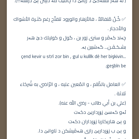
( نە هەر تشتەکێ د ژیانێ دا چاڤێت مە دبینن یێ درستە!!!).
✅ كُـنْ مُتفائلاً ، فالأزهار والورود تتفتّح رغم كثـرة الأشواك
والأحجار .
چەند کەڤر و ستری زور بن ، گول و کولیلك دێ هەر
بشـکـڤـن... گەشبین بە.
çend kevir u strî zor bin , gul u kulîlk dê her bişkivin...
geşbîn be.
✅ العامل بالظّلم ، و المُعين عليه ، و الرّاضي به شُركاء
ثلاثة .
(علي بن أبي طالب - رضي اللّه عنه).
ئەو کەسێ زۆرداریێ دکەت
و یێ هاریکاریا زۆرداران دکەت
و یێ ب زۆرداریێ رازی هەڤپشکن د تاوانێ دا.