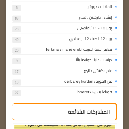
المقالات : ووتار
6
إنشاء ، دارشتن ، تعبير
83
پولا 10 - 11 ئامادەیی
28
پولا 12 الصف 12 الإعدادي
49
تعليم اللغة العربية fêrkrna zimanê erebî
26
دراسات عليا : خواندنا باڵا
9
عام : گشتی : gştî
17
عن الكورد : derbarey kurdan
13
قوناغا بنەرەت bneret
27
المشاركات الشائعة