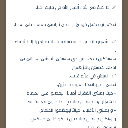
✅ إذا كنتَ مع الله ، ألقى اللّهُ في قلبك أمْناً.
ئەگەر تو دگەل خودێ بی، دێ ئارامیێ کەتە د دلێ تە دا.
✅ الشعور بالآخرين حاسة سادسة ، لا يمتلكها إلاّ الأنقياء
.
هەستکرن ب کەسێن دی هەستێ شەشێ یە، بتنێ یێ
لدەف کەسێن پاقژ هەی .
✅ - نعيش في عالَم غريب.
ئەمێ د جیهانەکا غەریب دا دژین.
- حيث يمشي الفقراء أميالاً ؛ ليحصلوا على الطعام.
یا هەژار تێدا چەندین میلا دچن دا خارنێ بدەست بینن.
- و يمشي الأغنياء أميالاً ليهضموا الطعام.
و زەنگین چەندین میلا دبرن دا کو خارنێ حەلکەن.
نیلسون_ماندیلا