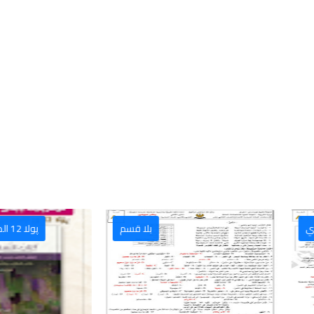
پولا 12 الصف 12 الإعدادي
بلا قس