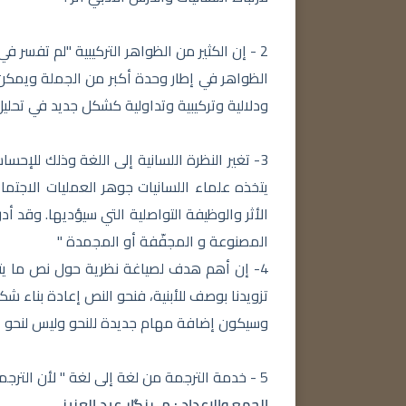
2 - إن الكثير من الظواهر التركيبية "لم تفسر في
الظواهر في إطار وحدة أكبر من الجملة ويمكن
ودلالية وتركيبية وتداولية كشكل جديد في تحليل 
3- تغير النظرة اللسانية إلى اللغة وذلك للإح
يتخذه علماء اللسانيات جوهر العمليات الاجتم
الأثر والوظيفة التواصلية التي سيؤديها. وقد أد
المصنوعة و المجفّفة أو المجمدة "
4- إن أهم هدف لصياغة نظرية حول نص ما يت
تزويدنا بوصف للأبنية، فنحو النص إعادة بناء 
وسيكون إضافة مهام جديدة للنحو وليس لنحو ا
5 - خدمة الترجمة من لغة إلى لغة " لأن الترجمة من أمور الأداء ، وليس امتلاك النحو و المعجم فقط كافيا ".
الجمع والإعداد : م. رزگار عبد العزيز