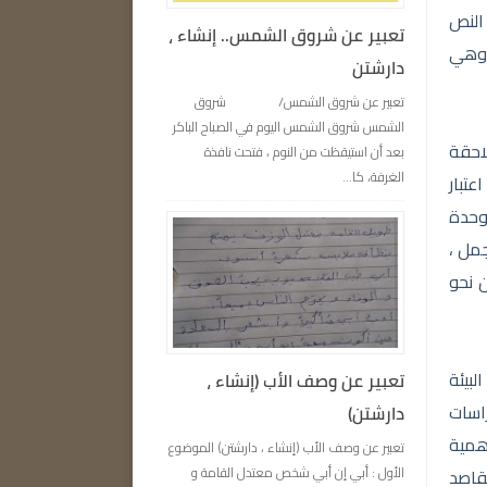
النص
تعبير عن شروق الشمس.. إنشاء ،
، وهي
دارشتن
تعبير عن شروق الشمس/ شروق
الشمس شروق الشمس اليوم في الصباح الباكر
لاحقة
بعد أن استيقظت من النوم ، فتحت نافذة
الغرفة، كا...
عتبار
 وحدة
مل ،
ن نحو
بيئة
تعبير عن وصف الأب (إنشاء ،
اسات
دارشتن)
همية
تعبير عن وصف الأب (إنشاء ، دارشتن) الموضوع
الأول : أبي إن أبي شخص معتدل القامة و
قاصد