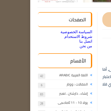
الصفحات
السياسة الخصوصية
شروط الاستخدام
اتصل بنا
من نحن
الأقسام
، أما
اللغة العربية ARABIC
تبار
42
ي فلا
المقالات : ووتار
6
إنشاء ، دارشتن ، تعبير
83
پولا 10 - 11 ئامادەیی
28