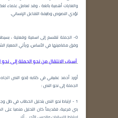
والغايات أهمية بالغة ، وقد تعامل علماء لغة ال
تؤدي النصوص وظيفة التفاعل الإنساني.
٥- الجملة تنقسم إلى اسمية وفعلية ، بسيطة
وفق مضامينها في الأساس، ويأتي المعيار الشكل
أسباب الانتقال من نحو الجملة إلى نحو ا
أورد أحمد عفيفي في كتابه (نحو النص اتجاه 
الجملة إلى نحو النص :
1 - ارتباط نحو النص بتحليل الخطاب في ظل وج
بني فرعية، فقديماً كان التحليل منصبا على ال
لارتباط اللسانيات والدرس الأدبي أثر .