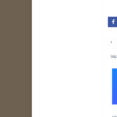


رها
وع