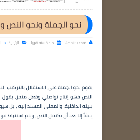
نحو الجملة ونحو النص و
Arabiku.com
منذ 3 سنه تقريبا
الرئيسية
ال



>
يقوم نحو الجملة على الاستقلال بالتركيب النح
النص فهو إنتاج تواصلي وفعل منجز، يقول 
بنيته الداخلية، والمعنى المسند إليه ، بل سيو
ينشأ إلا بعد أن يكتمل النص، ويتم استنباط ق