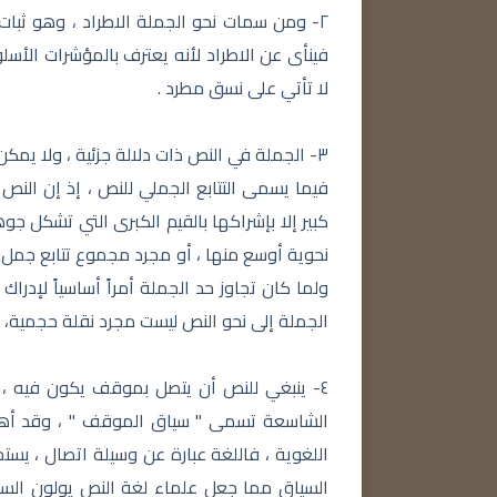
٢- ومن سمات نحو الجملة الاطراد ، وهو ثبات
فينأى عن الاطراد لأنه يعترف بالمؤشرات الأسلو
لا تأتي على نسق مطرد .
٣- الجملة في النص ذات دلالة جزئية ، ولا يمكن
فيما يسمى التتابع الجملي للنص ، إذ إن النص لا
كبير إلا بإشراكها بالقيم الكبرى التي تشكل جو
نحوية أوسع منها ، أو مجرد مجموع تتابع جمل 
ولما كان تجاوز حد الجملة أمراً أساسياً لإدر
الجملة إلى نحو النص ليست مجرد نقلة حجمية، وإ
٤- ينبغي للنص أن يتصل بموقف يكون فيه ، 
الشاسعة تسمى " سياق الموقف " ، وقد أهمل
اللغوية ، فاللغة عبارة عن وسيلة اتصال ، يست
السياق مما جعل علماء لغة النص يولون السياق