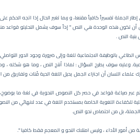
 إطار الجملة تفسيراً كافياً مقنعا، و ربما تغير الحال إذا اتجه الحكم عل
 أن تكون هذه الوحدة هي النص " إذاً سوف يشمل التحليلو قواعد من
بنية النص .
ساس الطاغي بالوظيفة الاجتماعية للغة وإلى ضرورة وجود الدور التواصلي
اعية. وعليه سوف يطرح السؤال : لماذا أنتج النص ، وما هو شكله ، وم
رك علماء اللسان أن اجتزاء الجمل يحيل اللغة الحية فُتات وتفاريق من 
م عبر صياغة قواعد في حصر كل النصوص النحوية في لغة ما بوضوح،
شكلية للكفاءة اللغوية الخاصة بمستخدم اللغة في عدد لانهائي من الن
لجملة، بل من اختصاص نحو النص.