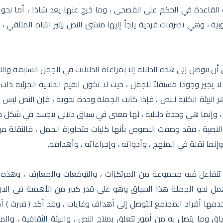
 القاعدة في الحكم على الفصحى ، وما خرج عنها يعد شاذا ، أما نحو 
بية ، وهي تصرفات فردية يلجأ إليها منشئ النص ليثير انتباه المتلقي 
 أن نتوصل إلى هذه الدلالة إلا بمراعاة الدلالات في الجمل السابقة وال
 يجيز وجودا مستقلاً للجمل ، حيث لا تكون القيم الدلالية الجزئية ذات ا
هر البيئة الكلية للنص ، فإذا كانت الجملة وحدة نحوية ، فإن النص ليس
، وإنما هي وحدة دلالية ، لها معنى في سياق دلالي يتجسد في شكل ج
اك النصية ، فقد وصفت النصوص بأنها كليات متجاوزة الجمل ، فالنقلة م
نما نقلة في المنهج ، وأدواته ، وإجراءاته ، وأهدافه.
تتفاعل فيه مجموعة من المرتكزات ، والتوقعات والمعارف ، وهذه ال
 نحو الجملة هذا السياق وهو على قدر كبير من الأهمية في الدر
خدمها أفراد المجتمع للتوصل إلى أهداف وغايات ، وقد أكد ( فيرث ) أ
 وما يتصل به من أمور تتعلق بمنتج النص ، والبيئة الثقافية ، والم