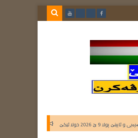
لا ئێکێ
گوهرینێت بابەتێ زمانێ عەرەبی 2026 تعديلات كتاب اللغة العربية