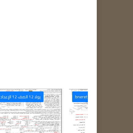
نشاء ، دارشتن ، تعبير
قوناغا بنەرەت bneret
