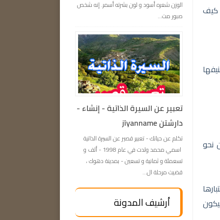
الوزن شعره أسود و لون بشرته أسمر. إنه شخص
و كيف
صبور مت...
يفها
تعبیر عن السيرة الذاتية - إنشاء -
دارشتن jîyanname
تكلم عن حياتك - تعبیر قصير عن السيرة الذاتية
 نحو
اسمي محمد ولدت في عام 1998 - ألف و
تسعمئة و ثمانية و تسعين - بمدينة دهوك ،
قضيت مرحلة ال...
بارها
أرشيف المدونة
يكون