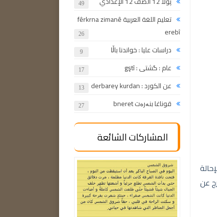
پولا 12 الصف 12 الإعدادي
49
تعليم اللغة العربية fêrkrna zimanê
erebî
26
دراسات عليا : خواندنا باڵا
9
عام : گشتی : gştî
17
عن الكورد : derbarey kurdan
13
قوناغا بنەرەت bneret
27
المشاركات الشائعة
إحالة
رج عن