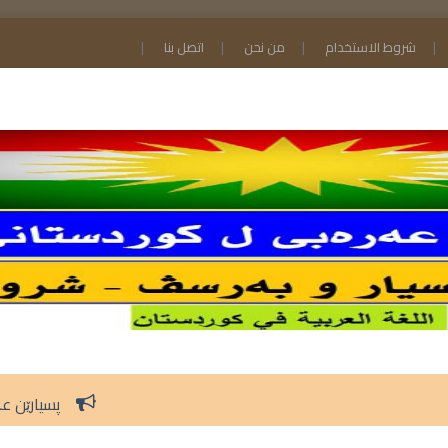
شروط الاستخدام
من نحن
اتصل بنا
پسیارێن عەرەبی و ئایینێ پولا 9 ێ 2026 خو