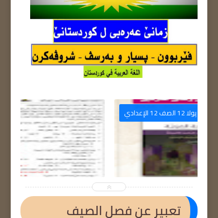
م
پولا 12 الصف 12 الإعدادي


تعبير عن فصل الصيف