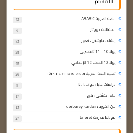
الأقسام
اللغة العربية ARABIC
42
المقالات : ووتار
6
إنشاء ، دارشتن ، تعبير
83
پولا 10 - 11 ئامادەیی
28
پولا 12 الصف 12 الإعدادي
49
تعليم اللغة العربية fêrkrna zimanê erebî
26
دراسات عليا : خواندنا باڵا
9
عام : گشتی : gştî
17
عن الكورد : derbarey kurdan
13
قوناغا بنەرەت bneret
27