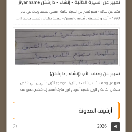
تعبیر عن السيرة الذاتية - إنشاء - دارشتن jîyanname
تكلم عن حياتك - تعبیر قصير عن السيرة الذاتية اسمي محمد ولدت في عام
1998 - ألف و تسعمئة و ثمانية و تسعين - بمدينة دهوك ، قضيت مرحلة ال...
تعبير عن وصف الأب (إنشاء ، دارشتن)
تعبير عن وصف الأب (إنشاء ، دارشتن) الموضوع الأول : أبي إن أبي شخص
معتدل القامة و الوزن شعره أسود و لون بشرته أسمر. إنه شخص صبور مت...
أرشيف المدونة
2026
(2)
◄