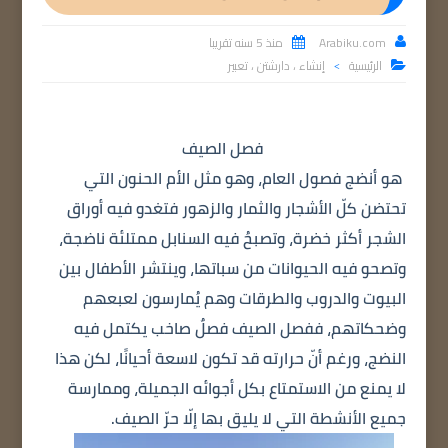
Arabiku.com
منذ 5 سنه تقريبا


الرئيسية
إنشاء ، دارشتن ، تعبير

>
فصل الصيف
هو أنضج فصول العام، وهو مثل الأم الحنون التي
تحتضن كلّ الأشجار والثمار والزهور فتغدو فيه أوراق
الشجر أكثر خضرة، وتصبحُ فيه السنابل ممتلئة ناضجة،
وتصحو فيه الحيوانات من سباتها، وينتشر الأطفال بين
البيوت والدروب والطرقات وهم يُمارسون لعبعهم
وضحكاتهم، ففصل الصيف فصلٌ صاخب يكتمل فيه
النضج، ورغم أنّ حرارته قد تكون لاسعة أحيانًا، لكن هذا
لا يمنع من الاستمتاع بكل أجوائه الجميلة، وممارسة
جميع الأنشطة التي لا يليق بها إلّا حرّ الصيف.