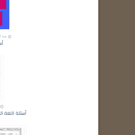
منذ 3 سنه تقريبا
أسئلة ا
أسئلة اللغة العربية 2023 الدور الأول - پسیارێن زمانێ عەرەبی 