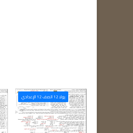
نشاء ، دارشتن ، تعبير
قوناغا بنەرەت bneret
