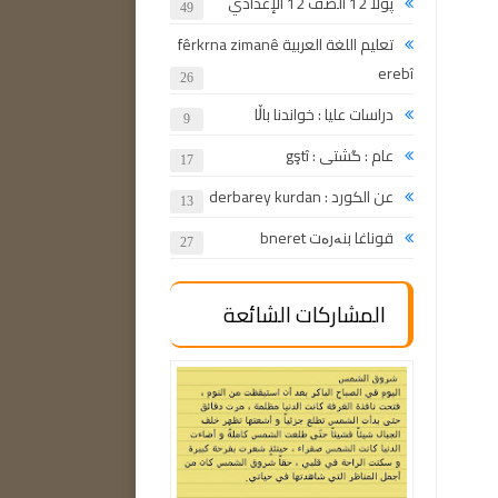
پولا 12 الصف 12 الإعدادي
49
تعليم اللغة العربية fêrkrna zimanê
erebî
26
دراسات عليا : خواندنا باڵا
9
عام : گشتی : gştî
17
عن الكورد : derbarey kurdan
13
قوناغا بنەرەت bneret
27
المشاركات الشائعة