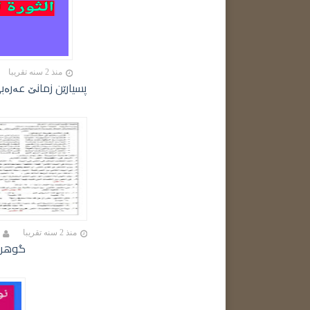
منذ 2 سنه تقريبا
پسیارێن زمانێ عەرەبی پولا 12 ێ خول
منذ 2 سنه تقريبا
گوهرینێ