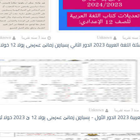
Unknown
منذ 3 سنه تقريبا
nknown
للغة العربية 2023 الدور الثاني پسیارێن زمانێ عەرەبی پولا 12 خولا 2ێ
منذ 3 سنه تقريبا
Unknown
پولا 12 ێ 2023 خولا ئێکێ