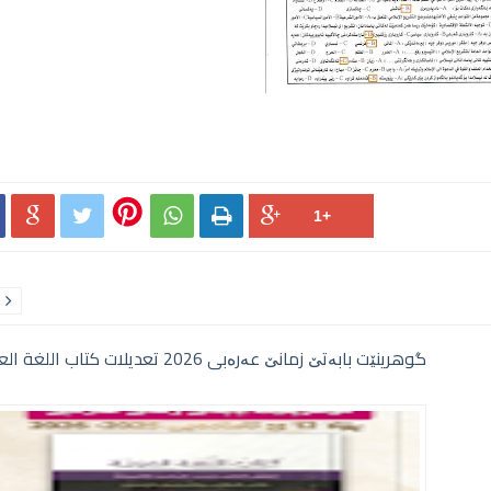





گوهرینێت بابەتێ زمانێ عەرەبی 2026 تعديلات كتاب اللغة العربية