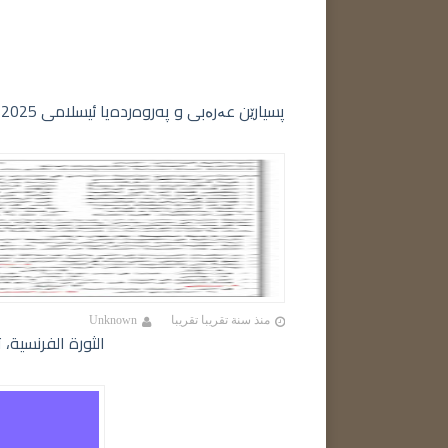
پسیارێن عەرەبی و په‌روه‌رده‌یا ئیسلامی 2025 پولا 12 خولا ئێکێ - أسئلة اللغة العربية والتربية الإسلامية ٢٠٢٥ الدور الأول
منذ سنة تقريبا تقريبا
Unknown
الثورة الفرنسية، 