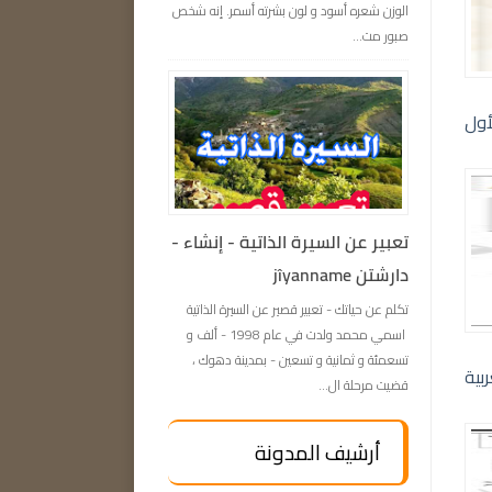
الوزن شعره أسود و لون بشرته أسمر. إنه شخص
صبور مت...
تعبیر عن السيرة الذاتية - إنشاء -
دارشتن jîyanname
تكلم عن حياتك - تعبیر قصير عن السيرة الذاتية
اسمي محمد ولدت في عام 1998 - ألف و
تسعمئة و ثمانية و تسعين - بمدينة دهوك ،
قضيت مرحلة ال...
أرشيف المدونة