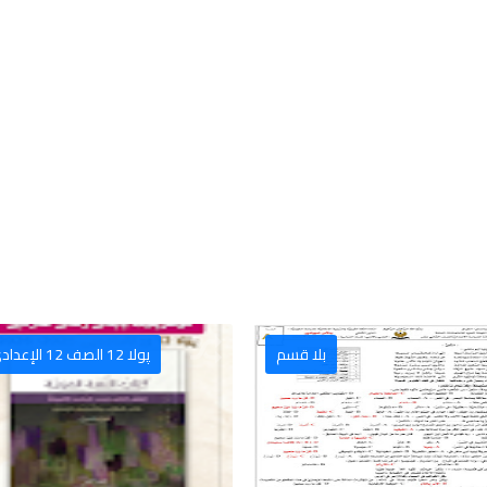
پولا 12 الصف 12 الإعدادي
بلا قس