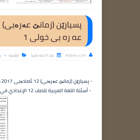
عه ره بی خولى 1
Arabiku.com
منذ 8 سنه تقريبا
الرئيسية
پولا 2



>
- پسیارێن (زمانێ عەرەبی) 12 ئامادەیی 2017-2018 پرسیار و وه لامی عه ره بی پولی 12- خولی یه که م.
- أسئلة اللغة العربية للصف 12 الإعدادي في كوردستان - الدور الأول.