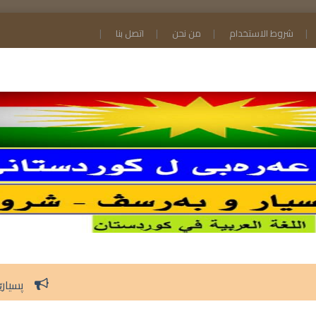
شروط الاستخدام
من نحن
اتصل بنا
پسیارێن عەرەبی و ئایینێ پولا 9 ێ 2026