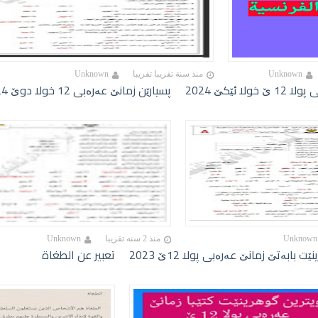
Unknown
منذ سنة تقريبا تقريبا
Unknown
ا ئێکێ 2024
پسیارێن زمانێ عەرەبی 12 خولا دوێ 2024
Unknown
منذ 2 سنه تقريبا
Unknown
ت بابەتێ زمانێ عەرەبی پولا 12ێ 2023
تعبير عن الطغاة