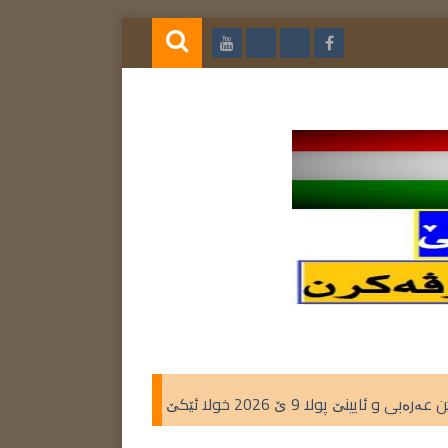
 خولا ئێکێ
گوهرینێت بابەتێ زمانێ عەرەبی 2026 تعديلات كتاب اللغة العربية