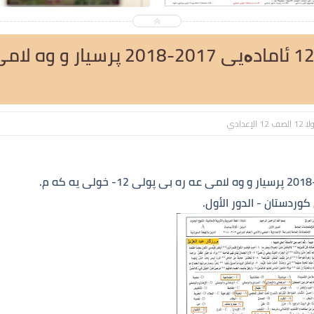
پسیارێن (زمانێ عەرەبی) 12 ئامادەیی 2017-2018 پرسیار و وه 
1 الصف 12 الإعدادي